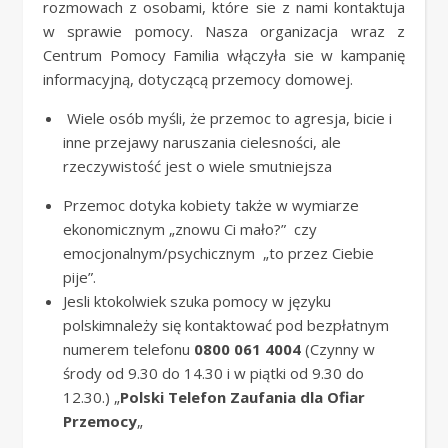
rozmowach z osobami, które sie z nami kontaktuja
w sprawie pomocy. Nasza organizacja wraz z
Centrum Pomocy Familia włączyła sie w kampanię
informacyjną, dotyczącą przemocy domowej.
Wiele osób myśli, że przemoc to agresja, bicie i
inne przejawy naruszania cielesności, ale
rzeczywistość jest o wiele smutniejsza
Przemoc dotyka kobiety także w wymiarze
ekonomicznym „znowu Ci mało?” czy
emocjonalnym/psychicznym „to przez Ciebie
pije”.
Jesli ktokolwiek szuka pomocy w języku
polskimnależy się kontaktować pod bezpłatnym
numerem telefonu
0800 061 4004
(Czynny w
środy od 9.30 do 14.30 i w piątki od 9.30 do
12.30.) „
Polski Telefon Zaufania dla Ofiar
Przemocy
„